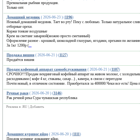
Премиальная рыбная продукция.
Только опт.
Домашний медовик
( 2026-06-23 ) (
1196
)
Нежный домашний медовик. Тает во рту! Пеку с любовью. Только натуральное слив
отборные орехи.
Коржи тонкие воздушные
Крем на сметане заварной(можно просто сметанный)
Оформление разное - крошкой, шоколадной глазурью, ягодами, орехами по желани
За 1кг 1200р (
...
Продажа вишни
( 2026-06-21 ) (
1127
)
Продаётся вишня
Продам кофеиный аппарат самообслуживания
( 2026-06-21 ) (
1107
)
СРОЧНО!!!Продам вендинговый кофейный аппарат на живом молоке, с холодильны
расходниками ( кофе 4 кг, стаканы, сахар...) , камера, в связи с переездом
Почти новый, в отличном состоянии . Приобретался за 400000.Чеки все есть! Цена 
Речные раки
( 2026-06-20 ) (
3146
)
Рак речной река Сура чувашская республика
Реклама в .RU
|
Добавить
Домашнее куриное яйцо
( 2026-06-20 ) (
1111
)
Продом куриное домашнее яйцо.