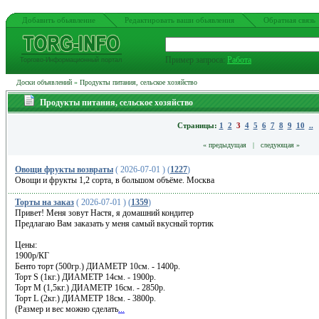
Добавить обьявление
Редактировать ваши обьявления
Обратная связь
Пример запроса:
Работа
Торгово-Информационный портал
Доски объявлений
»
Продукты питания, сельское хозяйство
Продукты питания, сельское хозяйство
Страницы:
1
2
3
4
5
6
7
8
9
10
..
« предыдущая
|
следующая »
Овощи фрукты возвраты
( 2026-07-01 ) (
1227
)
Овощи и фрукты 1,2 сорта, в большом объёме. Москва
Торты на заказ
( 2026-07-01 ) (
1359
)
Привет! Меня зовут Настя, я домашний кондитер
Предлагаю Вам заказать у меня самый вкусный тортик
Цены:
1900р/КГ
Бенто торт (500гр.) ДИАМЕТР 10см. - 1400р.
Торт S (1кг.) ДИАМЕТР 14см. - 1900р.
Торт M (1,5кг.) ДИАМЕТР 16см. - 2850р.
Торт L (2кг.) ДИАМЕТР 18см. - 3800р.
(Размер и вес можно сделать
...