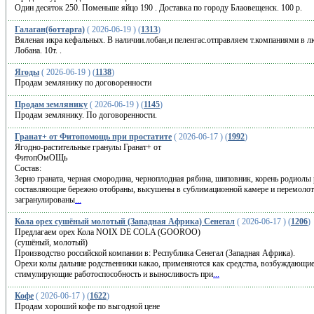
Один десяток 250. Поменьше яйцо 190 . Доставка по городу Блаовещенск. 100 р.
Галаган(боттарга)
( 2026-06-19 ) (
1313
)
Вяленая икра кефальных. В наличии.лобан,и пеленгас.отправляем т.компаниями в лю
Лобана. 10т. .
Ягоды
( 2026-06-19 ) (
1138
)
Продам землянику по договоренности
Продам землянику
( 2026-06-19 ) (
1145
)
Продам землянику. По договоренности.
Гранат+ от Фитопомощь при простатите
( 2026-06-17 ) (
1992
)
Ягодно-растительные гранулы Гранат+ от
ФитопОмОЩь
Состав:
Зерно граната, черная смородина, черноплодная рябина, шиповник, корень родиолы 
составляющие бережно отобраны, высушены в сублимационной камере и перемоло
загранулированы
...
Кола орех сушёный молотый (Западная Африка) Сенегал
( 2026-06-17 ) (
1206
)
Предлагаем орех Кола NOIX DE COLA (GOOROO)
(сушёный, молотый)
Производство российской компании в: Республика Сенегал (Западная Африка).
Орехи колы дальние родственники какао, применяются как средства, возбуждающи
стимулирующие работоспособность и выносливость при
...
Кофе
( 2026-06-17 ) (
1622
)
Продам хороший кофе по выгодной цене