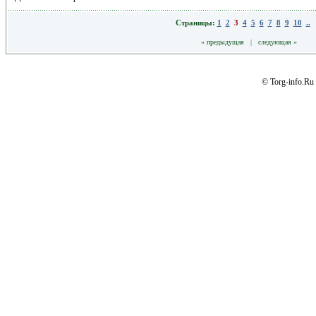
Страницы:
1
2
3
4
5
6
7
8
9
10
..
« предыдущая
|
следующая »
© Torg-info.Ru