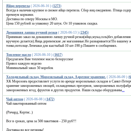
Яйцо перепела
( 2026-06-16 ) (
1273
)
Всегда в наличии крупное и свежее яйцо перепела. Сбор яиц ежедневно. Птица соде
премиум кормами.
Доставка по северу Москвы и МО.
Цена 150 рублей за упаковку 20 штук. От 10 упаковок скидка.
Домашняя лапша ручной резки
( 2026-06-13 ) (
2345
)
Принимаю заказ на домашнюю лапшу ручной резки(яйцо,мука,соль)без добавления в
вручную делается).Яица деревенские ,не магазинные.Не разваривается!По вашему 
тонко,потолще.Лепешки для кыстыбый 10 шт-190 р.Пишите в сообщениях.
Топленое масло
( 2026-06-10 ) (
1617
)
Предлагаем Вам топленое масло белорусское
Привоз каждую неделю
Минимальный заказ 50 коробок
Холодильный склад. Морозильный склад. Адресное хранение.
( 2026-06-09 ) (
6
ХК Морозовъ предоставляет услуги по аренде морозильных складов в Санкт-Петер
хранение замороженных овощей, охлажденных пресервов, замороженных полуфабри
замороженных ягод, фруктов и других продуктов. Наши склады оборудованы
...
Чай оптом
( 2026-06-08 ) (
1472
)
Чай пакетированный оптом
(Ричард, Кертис..)
Все в сроках, цена за 500 пакетиков - 250 руб!!!
Доставка во все регионы!