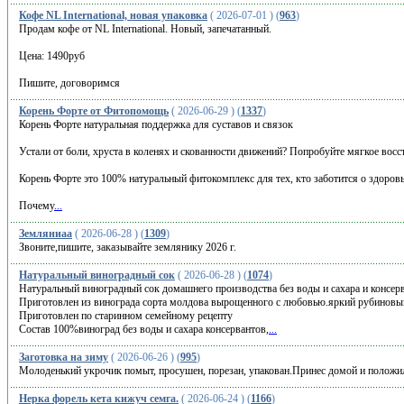
Кофе NL International, новая упаковка
( 2026-07-01 ) (
963
)
Продам кофе от NL International. Новый, запечатанный.
Цена: 1490руб
Пишите, договоримся
Корень Форте от Фитопомощь
( 2026-06-29 ) (
1337
)
Корень Форте натуральная поддержка для суставов и связок
Устали от боли, хруста в коленях и скованности движений? Попробуйте мягкое вос
Корень Форте это 100% натуральный фитокомплекс для тех, кто заботится о здоровь
Почему
...
Земляниаа
( 2026-06-28 ) (
1309
)
Звоните,пишите, заказывайте землянику 2026 г.
Натуральный виноградный сок
( 2026-06-28 ) (
1074
)
Натуральный виноградный сок домашнего производства без воды и сахара и консер
Приготовлен из винограда сорта молдова вырощенного с любовью.яркий рубиновы
Приготовлен по старинном семейному рецепту
Состав 100%виноград без воды и сахара консервантов,
...
Заготовка на зиму
( 2026-06-26 ) (
995
)
Молоденький укрочик помыт, просушен, порезан, упакован.Принес домой и положи
Нерка форель кета кижуч семга.
( 2026-06-24 ) (
1166
)