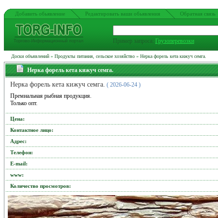
Добавить обьявление
Редактировать ваши обьявления
Обратная связь
Пример запроса:
Грузоперевозки
Торгово-Информационный портал
Доски объявлений
»
Продукты питания, сельское хозяйство
»
Нерка форель кета кижуч семга.
Нерка форель кета кижуч семга.
Нерка форель кета кижуч семга.
( 2026-06-24 )
Премиальная рыбная продукция.
Только опт.
Цена:
Контактное лицо:
Адрес:
Телефон:
Е-mail:
www:
Количество просмотров: